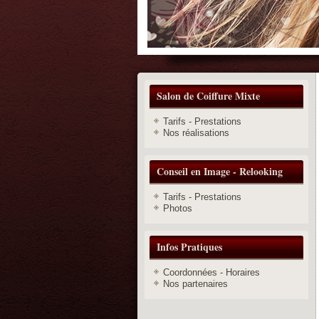
Salon de Coiffure Mixte
Tarifs - Prestations
Nos réalisations
Conseil en Image - Relooking
Tarifs - Prestations
Photos
Infos Pratiques
Coordonnées - Horaires
Nos partenaires