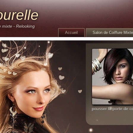
ourelle
e mixte - Relooking
Accueil
Salon de Coiffure Mixte
pousser la porte de c