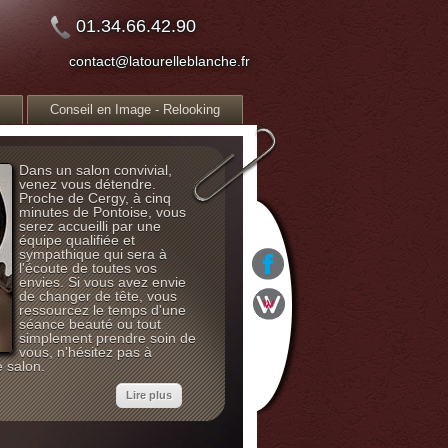
01.34.66.42.90
contact@latourelleblanche.fr
Conseil en Image - Relooking
Dans un salon convivial,
venez vous détendre.
Proche de Cergy, à cinq
minutes de Pontoise, vous
serez accueilli par une
équipe qualifiée et
sympathique qui sera à
l'écoute de toutes vos
envies. Si vous avez envie
de changer de tête, vous
ressourcez le temps d'une
séance beauté ou tout
simplement prendre soin de
vous, n'hésitez pas à
e salon.
Lire plus