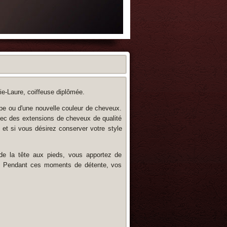
ie-Laure, coiffeuse diplômée.
upe ou d'une nouvelle couleur de cheveux.
c des extensions de cheveux de qualité
 et si vous désirez conserver votre style
de la tête aux pieds, vous apportez de
tes. Pendant ces moments de détente, vos
.